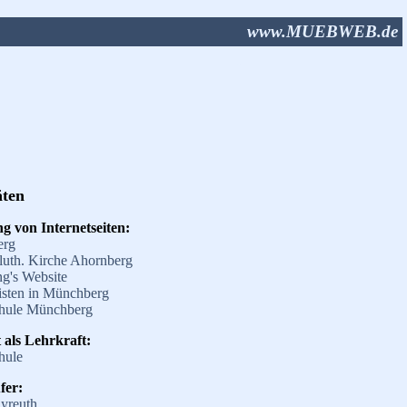
www.MUEBWEB.de
äten
g von Internetseiten:
erg
-luth. Kirche Ahornberg
ng's Website
isten in Münchberg
schule Münchberg
t als Lehrkraft:
chule
fer:
yreuth