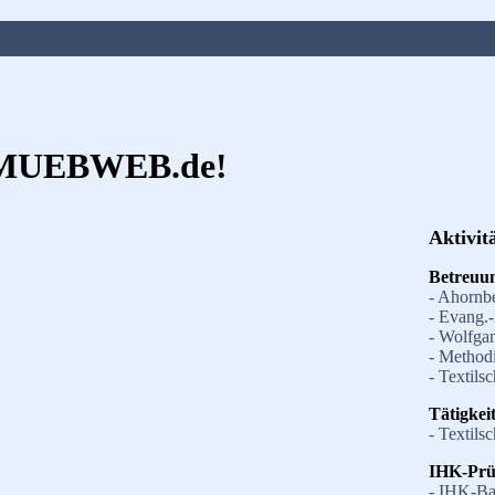
 MUEBWEB.de!
Aktivit
Betreuun
- Ahornb
- Evang.
- Wolfga
- Method
- Textil
Tätigkei
- Textils
IHK-Prü
- IHK-Ba